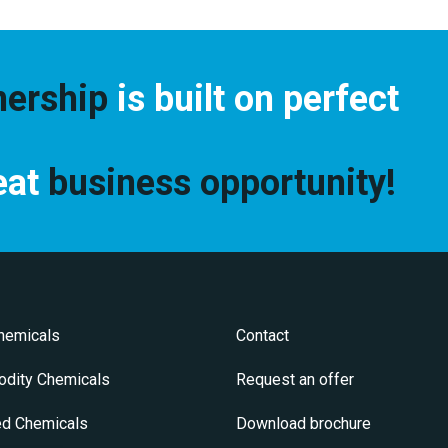
nership
is built on perfect
reat
business opportunity!
hemicals
Contact
dity Chemicals
Request an offer
ed Chemicals
Download brochure