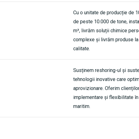
Cu o unitate de producție de 1
de peste 10.000 de tone, instal
m³, livrăm soluții chimice pe
complexe și livrăm produse la
calitate.
Susținem reshoring-ul și sustena
tehnologii inovative care optim
aprovizionare. Oferim clienților
implementare și flexibilitate în
maritim.