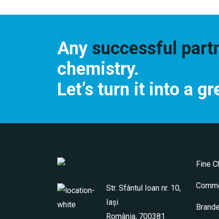
Any
successful part
chemistry.
Let’s turn it into a g
Fine C
Commo
Str. Sfântul Ioan nr. 10,
Iași
Brand
România, 700381