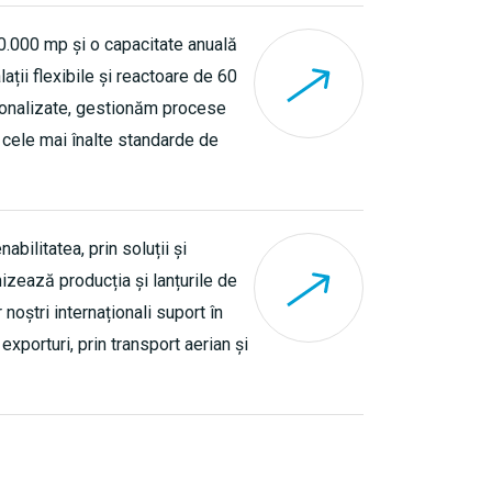
0.000 mp și o capacitate anuală
ații flexibile și reactoare de 60
rsonalizate, gestionăm procese
 cele mai înalte standarde de
bilitatea, prin soluții și
izează producția și lanțurile de
 noștri internaționali suport în
 exporturi, prin transport aerian și